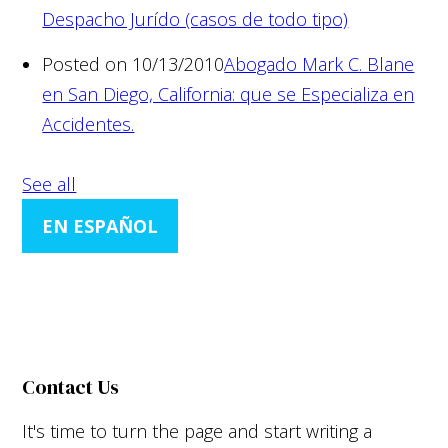
Despacho Jurído (casos de todo tipo)
Posted on 10/13/2010
Abogado Mark C. Blane
en San Diego, California: que se Especializa en
Accidentes.
See all
EN ESPAÑOL
Contact Us
It's time to turn the page and start writing a